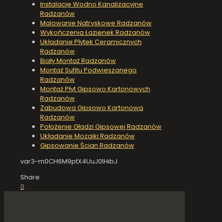
Instalacje Wodno Kanalizacyjne
Radzanów
Malowanie Natryskowe Radzanów
Wykończenia Łazienek Radzanów
Układanie Płytek Ceramicznych
Radzanów
Biały Montaż Radzanów
Montaż Sufitu Podwieszanego
Radzanów
Montaż Płyt Gipsowo Kartonowych
Radzanów
Zabudowa Gipsowo Kartonowa
Radzanów
Położenie Gładzi Gipsowej Radzanów
Układanie Mozaiki Radzanów
Gipsowanie Ścian Radzanów
var3-m0CH6M9ptX4UuJ0IHibJ
Share
0