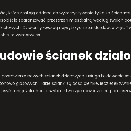
ci, które zostają oddane do wykorzystywania tylko ze ścianami
sobiście zaaranżować przestrzeń mieszkalną według swoich potrz
iałowych. Działamy według najwyższych standardów, a więc Two
 sobie to wymarzyłeś.
budowie ścianek dzia
 postawienie nowych ścianek działowych. Usługa budowania śc
artonowo gipsowych. Takie ścianki są dość cienkie, lecz efektywn
 dosyć tani, jeżeli chcesz szybko stworzyć nowoczesne pomiesz
a