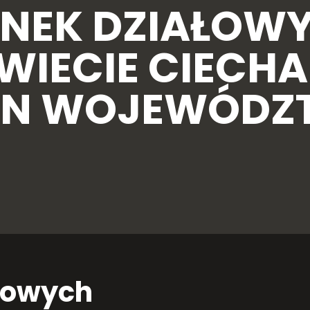
NEK DZIAŁOW
OWIECIE CIECH
MIN WOJEWÓD
łowych