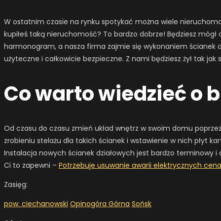
W ostatnim czasie na rynku spotykać można wiele nieruchomoś
kupiłeś taką nieruchomość? To bardzo dobrze! Będziesz mógł o
harmonogram, a nasza firma zajmie się wykonaniem ścianek dz
użyteczne i całkowicie bezpieczne. Z nami będziesz żył tak jak
Co warto wiedzieć o 
Od czasu do czasu zmień układ wnętrz w swoim domu poprzez
zrobieniu stelażu dla takich ścianek i wstawienie w nich płyt k
Instalacja nowych ścianek działowych jest bardzo terminowy i
Ci to zapewni –
Potrzebuje usuwanie awarii elektrycznych cen
Zasięg:
pow. ciechanowski
Opinogóra Górna
Sońsk