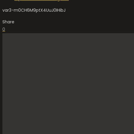
var3-m0CH6M9ptX4UuJ0IHibJ
Share
0