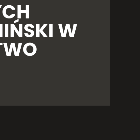
YCH
IŃSKI W
ZTWO