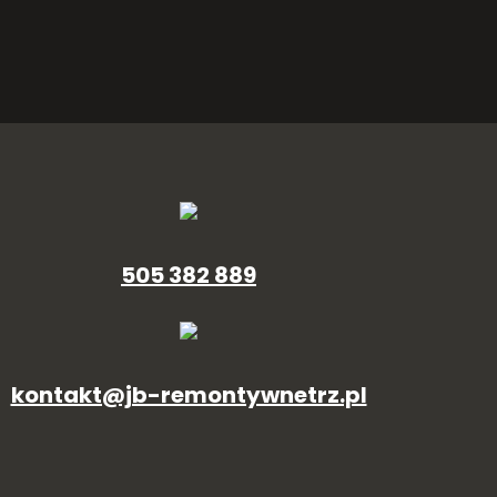
505 382 889
kontakt@jb-remontywnetrz.pl