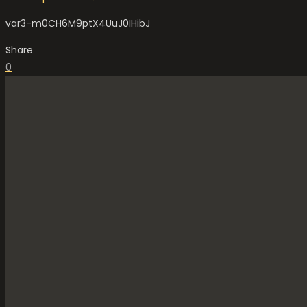
var3-m0CH6M9ptX4UuJ0IHibJ
Share
0