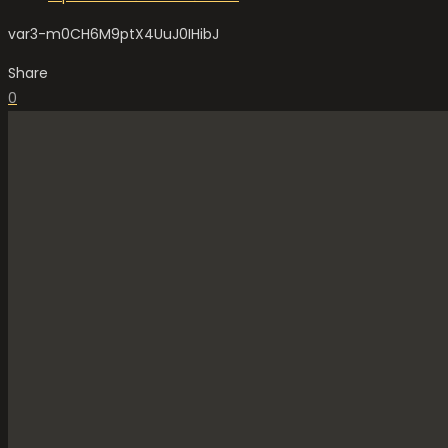
var3-m0CH6M9ptX4UuJ0IHibJ
Share
0