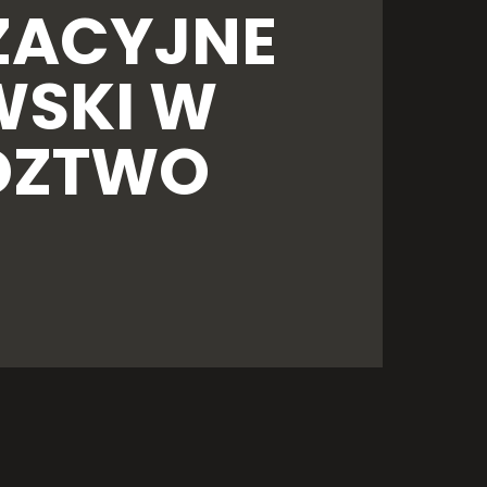
ZACYJNE
WSKI W
DZTWO