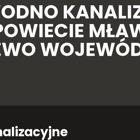
WODNO KANALI
POWIECIE MŁA
NIEWO WOJEWÓ
alizacyjne