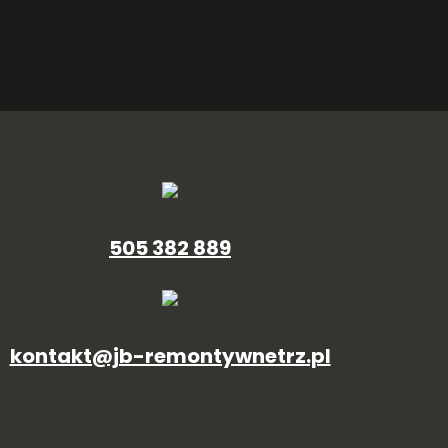
505 382 889
kontakt@jb-remontywnetrz.pl