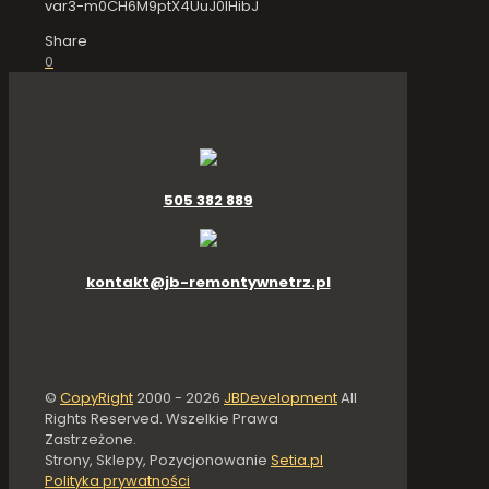
var3-m0CH6M9ptX4UuJ0IHibJ
Share
0
505 382 889
kontakt@jb-remontywnetrz.pl
©
CopyRight
2000 -
2026
JBDevelopment
All
Rights Reserved. Wszelkie Prawa
Zastrzeżone.
Strony, Sklepy, Pozycjonowanie
Setia.pl
Polityka prywatności