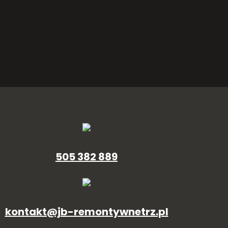
505 382 889
kontakt@jb-remontywnetrz.pl