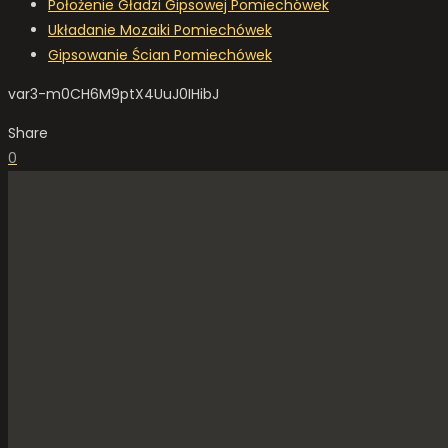
Położenie Gładzi Gipsowej Pomiechówek
Układanie Mozaiki Pomiechówek
Gipsowanie Ścian Pomiechówek
var3-m0CH6M9ptX4UuJ0IHibJ
Share
0