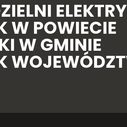
ZIELNI ELEKTR
 W POWIECIE
 W GMINIE
K WOJEWÓDZ