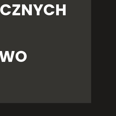
YCZNYCH
TWO