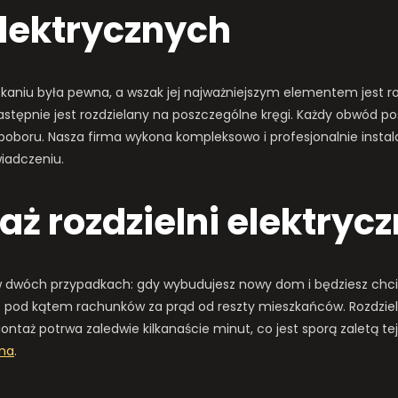
elektrycznych
kaniu była pewna, a wszak jej najważniejszym elementem jest ro
stępnie jest rozdzielany na poszczególne kręgi. Każdy obwód p
poboru. Nasza firma wykona kompleksowo i profesjonalnie instal
iadczeniu.
ż rozdzielni elektryc
ę w dwóch przypadkach: gdy wybudujesz nowy dom i będziesz chci
wać pod kątem rachunków za prąd od reszty mieszkańców. Rozdzi
ż potrwa zaledwie kilkanaście minut, co jest sporą zaletą tej u
ena
.