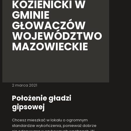
KOZIENICKI W
GMINIE
GŁOWACZÓW
WOJEWÓDZTWO
MAZOWIECKIE
2 marca 2021
Położenie gładzi
gipsowej
Chcesz mieszkać w lokalu o ogromnym
standardzie wykończenia, ponieważ dobrze