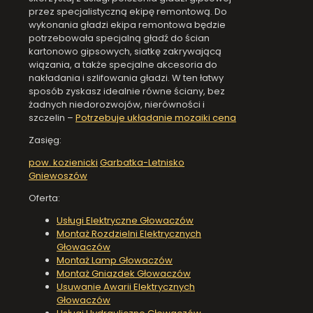
przez specjalistyczną ekipę remontową. Do
wykonania gładzi ekipa remontowa będzie
potrzebowała specjalną gładź do ścian
kartonowo gipsowych, siatkę zakrywającą
wiązania, a także specjalne akcesoria do
nakładania i szlifowania gładzi. W ten łatwy
sposób zyskasz idealnie równe ściany, bez
żadnych niedorozwojów, nierówności i
szczelin –
Potrzebuje układanie mozaiki cena
Zasięg:
pow. kozienicki
Garbatka-Letnisko
Gniewoszów
Oferta:
Usługi Elektryczne Głowaczów
Montaż Rozdzielni Elektrycznych
Głowaczów
Montaż Lamp Głowaczów
Montaż Gniazdek Głowaczów
Usuwanie Awarii Elektrycznych
Głowaczów