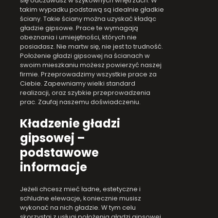
się odczuwasz w szykownych wnętrzach. W
takim wypadku podstawą są idealnie gładkie
ściany. Takie ściany można uzyskać kładąc
gładzie gipsowe. Prace te wymagają
obeznania i umiejętności, których nie
posiadasz. Nie martw się, nie jest to trudność.
Położenie gładzi gipsowej na ścianach w
swoim mieszkaniu możesz powierzyć naszej
firmie. Przeprowadzimy wszystkie prace za
Ciebie. Zapewniamy wielki standard
realizacji, oraz szybkie przeprowadzenia
prac. Zaufaj naszemu doświadczeniu.
Kładzenie gładzi
gipsowej –
podstawowe
informacje
Jeżeli chcesz mieć ładne, estetyczne i
schludne elewacje, koniecznie musisz
wykonać na nich gładzie. W tym celu
skorzystaj z usługi położenia gładzi gipsowej