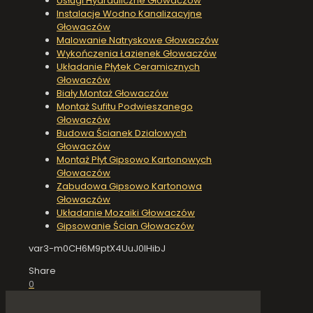
Usługi Hydrauliczne Głowaczów
Instalacje Wodno Kanalizacyjne
Głowaczów
Malowanie Natryskowe Głowaczów
Wykończenia Łazienek Głowaczów
Układanie Płytek Ceramicznych
Głowaczów
Biały Montaż Głowaczów
Montaż Sufitu Podwieszanego
Głowaczów
Budowa Ścianek Działowych
Głowaczów
Montaż Płyt Gipsowo Kartonowych
Głowaczów
Zabudowa Gipsowo Kartonowa
Głowaczów
Układanie Mozaiki Głowaczów
Gipsowanie Ścian Głowaczów
var3-m0CH6M9ptX4UuJ0IHibJ
Share
0