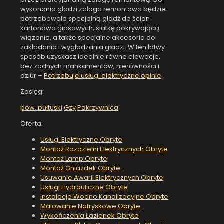
wykonania gładzi załoga remontowa będzie
potrzebowała specjalną gładź do ścian
kartonowo gipsowych, siatkę pokrywającą
wiązania, a także specjalne akcesoria do
zakładania i wygładzania gładzi. W ten łatwy
sposób uzyskasz idealnie równe elewacje,
bez żadnych mankamentów, nierówności i
dziur –
Potrzebuje usługi elektryczne opinie
Zasięg:
pow. pułtuski
Gzy
Pokrzywnica
Oferta:
Usługi Elektryczne Obryte
Montaż Rozdzielni Elektrycznych Obryte
Montaż Lamp Obryte
Montaż Gniazdek Obryte
Usuwanie Awarii Elektrycznych Obryte
Usługi Hydrauliczne Obryte
Instalacje Wodno Kanalizacyjne Obryte
Malowanie Natryskowe Obryte
Wykończenia Łazienek Obryte