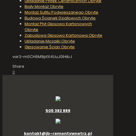
Układanie Płytek Ceramicznych Obryte
Biały Montaż Obryte
Montaż Sufitu Podwieszanego Obryte
Budowa Ścianek Działowych Obryte
Montaż Płyt Gipsowo Kartonowych
Obryte
Zabudowa Gipsowo Kartonowa Obryte
Układanie Mozaiki Obryte
Gipsowanie Ścian Obryte
var3-m0CH6M9ptX4UuJ0IHibJ
Share
0
505 382 889
kontakt@jb-remontywnetrz.pl