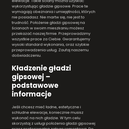
elewacje. Takie ściany można uzyskać
wykorzystując gładzie gipsowe. Prace te
wymagają obeznania i umiejętności, których
nie posiadasz. Nie martw się, nie jest to
trudność. Położenie gładzi gipsowej na
ścianach w swoim mieszkaniu możesz
przekazać naszej firmie. Przeprowadzimy
wszystkie prace za Ciebie. Gwarantujemy
wysoki standard wykonania, oraz szybkie
przeprowadzenia usług. Zaufaj naszemu
doświadczeniu.
Kładzenie gładzi
gipsowej –
podstawowe
informacje
Jeśli chcesz mieć ładne, estetyczne i
schludne elewacje, koniecznie musisz
wykonać na nich gładzie. W tym celu
skorzystaj z usługi położenia gładzi gipsowej
przez profesjonalną załogę remontową. Do