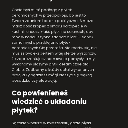
Chciałbyś mieć podłogę z płytek
ceramicznych w przedpokoju, bo jest to
Twoim zdaniem bardzo praktyczne. A może
masz dość kropek z smaru na tapecie w
kuchni i chcesz kłaść płytki na ścianach, aby
móc w końcu szybko zadbać o ład? Jednak
sama myśl o przyklejaniu płytek
ceramicznych Cię przeraża. Nie martw się, nie
musisz być ekspertem w tej sferze wystarczy,
że zaprezentujesz nam swoje pomysły, a my
wykonamy ułożymy płytki ceramiczne dla
Ciebie. Zadbamy o każdy detal wykonanych
prac, a Ty będziesz mógł cieszyć się piękną
posadzką czy elewacją.
Co powienieneś
wiedzieć o układaniu
płytek?
Są takie wnętrza w mieszkaniu, gdzie płytki