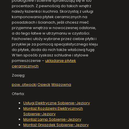
podłogowe i ścienne sprawdzają się w 100
procentach. Z pewnością do takich wnętrz
należy łazienka i kuchnia. Skorzystaj z usługi
komponowania płytek ceramicznych na
posadzkach i ścianach, jeśli chcesz mieć
przyjemne wnętrza w nowoczesnej odsłonie,
a do tego łatwe w utrzymaniu w czystości.
Fachowiec ułoży wybrane przez ciebie płytki i
przyklei je za pomocą specjalistycznego kleju
do płytek, doda do nich także właściwą fugę.
W ten sposób zyskasz schludne i stylowe
pomieszczenie –
układanie płytek
ceramicznych
Zasięg:
pow. otwocki
Osieck
Wiązowna
Oferta:
Usługi Elektryczne Sobienie-Jeziory
Montaż Rozdzielni Elektrycznych
Sobienie-Jeziory
Montaż Lamp Sobienie-Jeziory
Montaż Gniazdek Sobienie-Jeziory