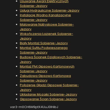
Usuwanie Awarii Elektrycznych
Sobienie-Jeziory
Usługi Hydrauliczne Sobienie-Jeziory
Instalacje Wodno Kanalizacyjne
Sobienie-Jeziory
Malowanie Natryskowe Sobienie-
Jeziory
Wykończenia Łazienek Sobienie-
Jeziory
Biały Montaż Sobienie-Jeziory
Montaż Sufitu Podwieszanego
Sobienie-Jeziory
Budowa Ścianek Działowych Sobienie-
Jeziory
Montaż Płyt Gipsowo Kartonowych
Sobienie-Jeziory
Zabudowa Gipsowo Kartonowa
Sobienie-Jeziory
Położenie Gładzi Gipsowej Sobienie-
Jeziory
Układanie Mozaiki Sobienie-Jeziory
Gipsowanie Ścian Sobienie-Jeziory
var3-m0CH6M9ptX4UuJ0IHibJ