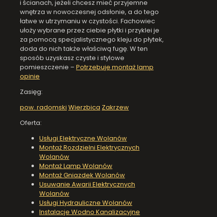
i ścianach, jeżeli chcesz mieć przyjemne
wnętrza w nowoczesnej odsłonie, a do tego
łatwe w utrzymaniu w czystości. Fachowiec
ułoży wybrane przez ciebie płytki i przyklei je
za pomocą specjalistycznego kleju do płytek,
doda do nich także właściwą fugę. W ten
sposób uzyskasz czyste i stylowe
pomieszczenie –
Potrzebuje montaż lamp
opinie
Zasięg:
pow. radomski
Wierzbica
Zakrzew
Oferta:
Usługi Elektryczne Wolanów
Montaż Rozdzielni Elektrycznych
Wolanów
Montaż Lamp Wolanów
Montaż Gniazdek Wolanów
Usuwanie Awarii Elektrycznych
Wolanów
Usługi Hydrauliczne Wolanów
Instalacje Wodno Kanalizacyjne