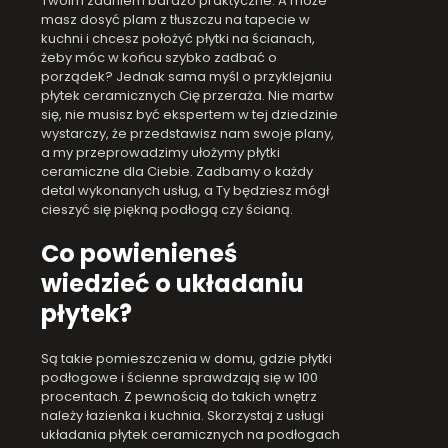
Twoim zdaniem bardzo praktyczne. A może
masz dosyć plam z tłuszczu na tapecie w
kuchni i chcesz położyć płytki na ścianach,
żeby móc w końcu szybko zadbać o
porządek? Jednak sama myśl o przyklejaniu
płytek ceramicznych Cię przeraża. Nie martw
się, nie musisz być ekspertem w tej dziedzinie
wystarczy, że przedstawisz nam swoje plany,
a my przeprowadzimy ułożymy płytki
ceramiczne dla Ciebie. Zadbamy o każdy
detal wykonanych usług, a Ty będziesz mógł
cieszyć się piękną podłogą czy ścianą.
Co powienieneś
wiedzieć o układaniu
płytek?
Są takie pomieszczenia w domu, gdzie płytki
podłogowe i ścienne sprawdzają się w 100
procentach. Z pewnością do takich wnętrz
należy łazienka i kuchnia. Skorzystaj z usługi
układania płytek ceramicznych na podłogach