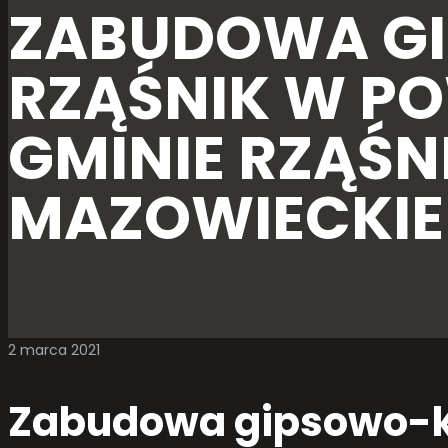
ZABUDOWA G
RZĄŚNIK W P
GMINIE RZĄŚ
MAZOWIECKIE
2 marca 2021
Zabudowa gipsowo-