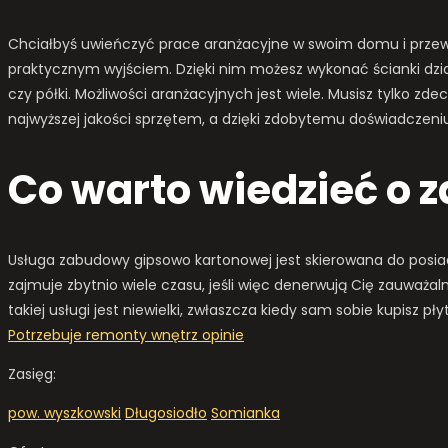
Chciałbyś uwieńczyć prace aranżacyjne w swoim domu i przewi
praktycznym wyjściem. Dzięki nim możesz wykonać ścianki dzia
czy półki. Możliwości aranżacyjnych jest wiele. Musisz tylko
najwyższej jakości sprzętem, a dzięki zdobytemu doświadczen
Co warto wiedzieć o 
Usługa zabudowy gipsowo kartonowej jest skierowana do posia
zajmuje zbytnio wiele czasu, jeśli więc denerwują Cię zauważal
takiej usługi jest niewielki, zwłaszcza kiedy sam sobie kupisz 
Potrzebuje remonty wnętrz opinie
Zasięg:
pow. wyszkowski
Długosiodło
Somianka