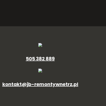
505 382 889
kontakt@jb-remontywnetrz.pl