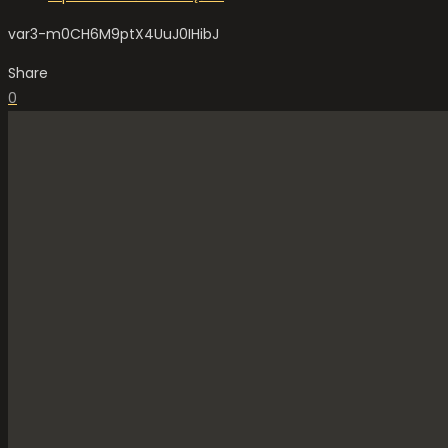
var3-m0CH6M9ptX4UuJ0IHibJ
Share
0