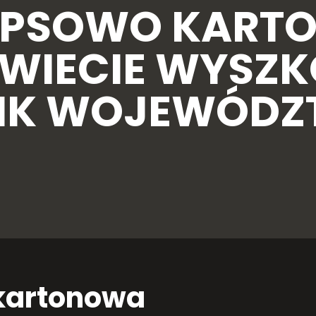
IPSOWO KART
OWIECIE WYSZ
NIK WOJEWÓD
kartonowa