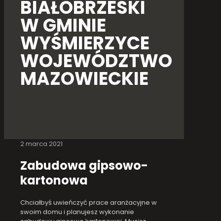
BIAŁOBRZESKI
W GMINIE
WYŚMIERZYCE
WOJEWÓDZTWO
MAZOWIECKIE
2 marca 2021
Zabudowa gipsowo-
kartonowa
Chciałbyś uwieńczyć prace aranżacyjne w
swoim domu i planujesz wykonanie